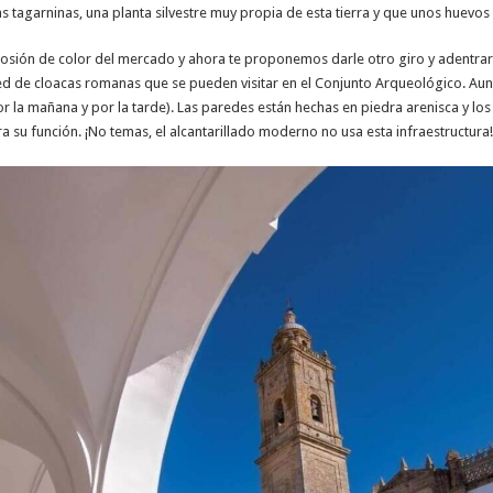
s tagarninas, una planta silvestre muy propia de esta tierra y que unos huevo
xplosión de color del mercado y ahora te proponemos darle otro giro y adentrart
red de cloacas romanas que se pueden visitar en el Conjunto Arqueológico. Aun
or la mañana y por la tarde). Las paredes están hechas en piedra arenisca y lo
 su función. ¡No temas, el alcantarillado moderno no usa esta infraestructura!