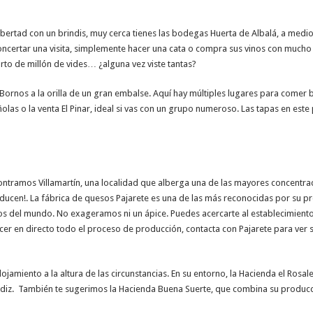
 libertad con un brindis, muy cerca tienes las bodegas Huerta de Albalá, a medi
oncertar una visita, simplemente hacer una cata o compra sus vinos con mucho
rto de millón de vides… ¿alguna vez viste tantas?
 Bornos a la orilla de un gran embalse. Aquí hay múltiples lugares para comer 
as o la venta El Pinar, ideal si vas con un grupo numeroso. Las tapas en este
ontramos Villamartín, una localidad que alberga una de las mayores concentra
ducen!. La fábrica de quesos Pajarete es una de las más reconocidas por su pr
 del mundo. No exageramos ni un ápice. Puedes acercarte al establecimiento d
er en directo todo el proceso de producción, contacta con Pajarete para ver si
ojamiento a la altura de las circunstancias. En su entorno, la Hacienda el Rosal
 Cádiz. También te sugerimos la Hacienda Buena Suerte, que combina su producc