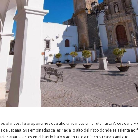
blos blancos. Te proponemos que ahora avances en la ruta hasta Arcos de la Fron
 de España. Sus empinadas calles hacia lo alto del risco donde se asienta no 
ejor aparca antes en el barrio bajo y adéntrate a pie en su casco antiguo.