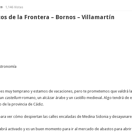
1,146 Vistas
os de la Frontera – Bornos – Villamartín
astronomía
ue es muy temprano y estamos de vacaciones, pero te prometemos que valdrá l
 un
castellum
romano, un alcázar árabe y un castillo medieval. Algo tendrá de 
 de la provincia de Cádiz.
ra ver cómo despiertan las calles encaladas de Medina Sidonia y desayunare
 habrá activado y es un buen momento para ir al mercado de abastos para abrir 