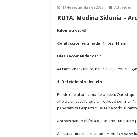
13 de septiembre de 2023
Actualidad
RUTA: Medina Sidonia – Arc
Kilómetros:
63
Conducción estimada:
1 hora 44 min.
Días recomendados:
2
Atractivos:
Cultura, naturaleza, deporte, g
1. Del cielo al subsuelo
Puede que al principio dé pereza. Que sí, q
alto de un castillo que en realidad son 3 en 1:
panorámicas espectaculares de todo el centro
Aprovechando el fresco, daremos un paseo pa
A estas alturas la actividad del pueblo ya se