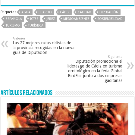
e
tt
ai
at
Etiquetas
AGUA
BEARDO
CÁDIZ
CALIDAD
DIPUTACIÓN
b
er
l
sA
ESPAÑOLA
ICTES
JEREZ
MEDIOAMBIENTE
SOSTENIBILIDAD
o
p
TURISMO
TURÍSTICA
o
p
Anterior
k
Las 27 mejores rutas ciclistas de
la provincia recogidas en la nueva
guía de Diputación
Siguiente
Diputación promociona el
liderazgo de Cádiz en turismo
ornitológico en la feria Global
BirdFair junto a dos empresas
gaditanas
Artículos relacionados