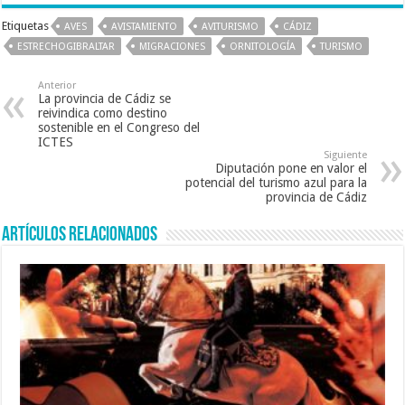
e
tt
ai
at
Etiquetas
AVES
AVISTAMIENTO
AVITURISMO
CÁDIZ
b
er
l
sA
ESTRECHOGIBRALTAR
MIGRACIONES
ORNITOLOGÍA
TURISMO
o
p
Anterior
o
p
La provincia de Cádiz se
reivindica como destino
k
sostenible en el Congreso del
ICTES
Siguiente
Diputación pone en valor el
potencial del turismo azul para la
provincia de Cádiz
Artículos relacionados