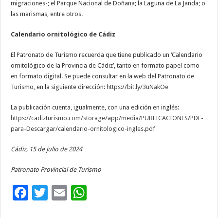
migraciones-; el Parque Nacional de Doñana; la Laguna de La Janda; o
las marismas, entre otros.
Calendario ornitológico de Cádiz
El Patronato de Turismo recuerda que tiene publicado un ‘Calendario
ornitológico de la Provincia de Cádiz’, tanto en formato papel como
en formato digital. Se puede consultar en la web del Patronato de
Turismo, en la siguiente dirección:
https://bit.ly/3uNakOe
La publicación cuenta, igualmente, con una edición en inglés:
https://cadizturismo.com/storage/app/media/PUBLICACIONES/PDF-
para-Descargar/calendario-ornitologico-ingles.pdf
Cádiz, 15 de julio de 2024
Patronato Provincial de Turismo
F
T
E
W
ac
wi
m
h