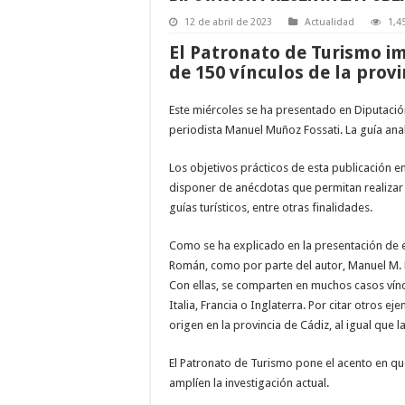
12 de abril de 2023
Actualidad
1,4
El Patronato de Turismo i
de 150 vínculos de la provi
Este miércoles se ha presentado en Diputación
periodista Manuel Muñoz Fossati. La guía anal
Los objetivos prácticos de esta publicación en
disponer de anécdotas que permitan realizar 
guías turísticos, entre otras finalidades.
Como se ha explicado en la presentación de e
Román, como por parte del autor, Manuel M. Fo
Con ellas, se comparten en muchos casos vínc
Italia, Francia o Inglaterra. Por citar otros 
origen en la provincia de Cádiz, al igual que 
El Patronato de Turismo pone el acento en que
amplíen la investigación actual.