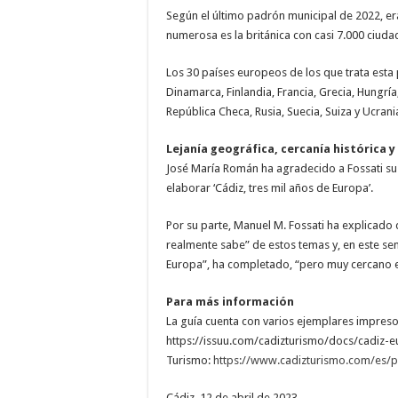
Según el último padrón municipal de 2022, er
numerosa es la británica con casi 7.000 ciud
Los 30 países europeos de los que trata esta p
Dinamarca, Finlandia, Francia, Grecia, Hungrí
República Checa, Rusia, Suecia, Suiza y Ucrani
Lejanía geográfica, cercanía histórica 
José María Román ha agradecido a Fossati su t
elaborar ‘Cádiz, tres mil años de Europa’.
Por su parte, Manuel M. Fossati ha explicado 
realmente sabe” de estos temas y, en este sen
Europa”, ha completado, “pero muy cercano en 
Para más información
La guía cuenta con varios ejemplares impreso
https://issuu.com/cadizturismo/docs/cadiz-eu
Turismo:
https://www.cadizturismo.com/es/p
Cádiz, 12 de abril de 2023