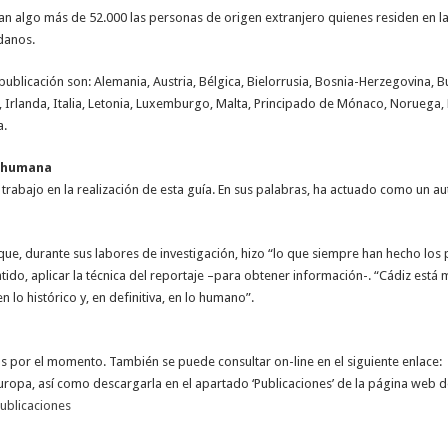
an algo más de 52.000 las personas de origen extranjero quienes residen en la
adanos.
ublicación son: Alemania, Austria, Bélgica, Bielorrusia, Bosnia-Herzegovina, Bu
a, Irlanda, Italia, Letonia, Luxemburgo, Malta, Principado de Mónaco, Noruega, 
a.
y humana
rabajo en la realización de esta guía. En sus palabras, ha actuado como un au
que, durante sus labores de investigación, hizo “lo que siempre han hecho los 
tido, aplicar la técnica del reportaje –para obtener información-. “Cádiz est
lo histórico y, en definitiva, en lo humano”.
s por el momento. También se puede consultar on-line en el siguiente enlace:
ropa, así como descargarla en el apartado ‘Publicaciones’ de la página web de
ublicaciones