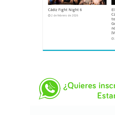
Cádiz Fight Night 6
E
C
2 de febrero de 2026
to
G
n
I