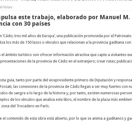
50 Vistas
mpulsa este trabajo, elaborado por Manuel M. 
ncia con 30 países
 ‘Cádiz, tres mil años de Europa’, una publicación promovida por el Patronato
iza los más de 150 lazos o vínculos que relacionan a la provincia gaditana con
 el ámbito turístico son ofrecer información atractiva que capte a visitantes e
presentaciones de la provincia de Cádiz en el extranjero; crear rutas; publica
sta guía, tanto por parte del vicepresidente primero de Diputación y respons
ssati, las conexiones de la provincia de Cádiz llegan a ser muy fuertes con na
ulos de sangre a lo largo de la historia y, por tanto, existen numerosas pers
ejemplos de los vínculos que analiza este libro, el nombre de la plaza más embl
la zona del Trocadero en París.
 el contenido de esta obra está abierto, por lo que se anima a gaditanos y ga