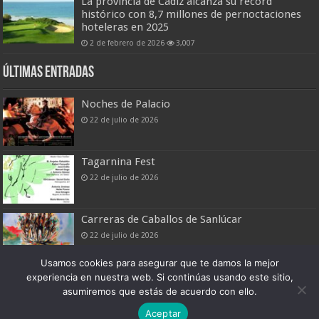
La provincia de Cádiz alcanza su récord
histórico con 8,7 millones de pernoctaciones
hoteleras en 2025
2 de febrero de 2026
3,007
Últimas entradas
Noches de Palacio
22 de julio de 2026
Tagarnina Fest
22 de julio de 2026
Carreras de Caballos de Sanlúcar
22 de julio de 2026
Usamos cookies para asegurar que te damos la mejor
experiencia en nuestra web. Si continúas usando este sitio,
asumiremos que estás de acuerdo con ello.
Boletín Digital de Noticias Turísticas
Aceptar
Patronato Provincial de Turismo de Cádiz © 2026