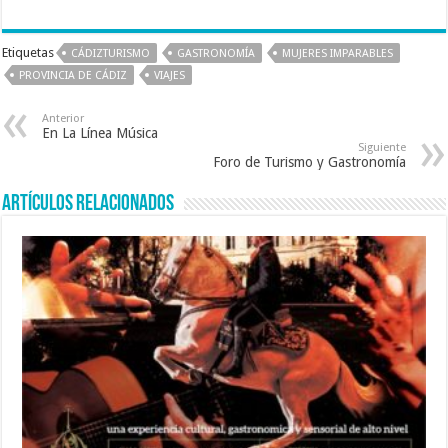
ac
wi
m
h
e
tt
ai
at
Etiquetas
CÁDIZTURISMO
GASTRONOMÍA
MUJERES IMPARABLES
b
er
l
sA
PROVINCIA DE CÁDIZ
VIAJES
o
p
Anterior
o
p
En La Línea Música
Siguiente
k
Foro de Turismo y Gastronomía
Artículos relacionados