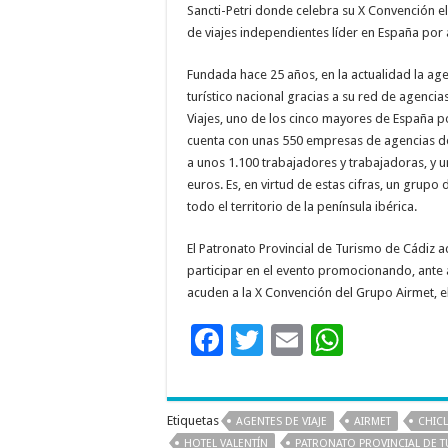
Sancti-Petri donde celebra su X Convención el
de viajes independientes líder en España por
Fundada hace 25 años, en la actualidad la ag
turístico nacional gracias a su red de agenc
Viajes, uno de los cinco mayores de España po
cuenta con unas 550 empresas de agencias de
a unos 1.100 trabajadores y trabajadoras, y 
euros. Es, en virtud de estas cifras, un grupo
todo el territorio de la península ibérica.
El Patronato Provincial de Turismo de Cádiz 
participar en el evento promocionando, ante a
acuden a la X Convención del Grupo Airmet, el
F
T
E
W
ac
wi
m
h
e
tt
ai
at
Etiquetas
AGENTES DE VIAJE
AIRMET
CHIC
b
er
l
sA
HOTEL VALENTÍN
PATRONATO PROVINCIAL DE T