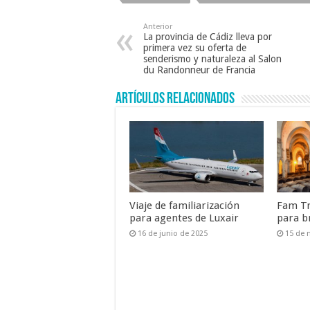
o
p
Anterior
o
p
La provincia de Cádiz lleva por
primera vez su oferta de
k
senderismo y naturaleza al Salon
du Randonneur de Francia
Artículos relacionados
Viaje de familiarización
Fam Tr
para agentes de Luxair
para b
16 de junio de 2025
15 de 