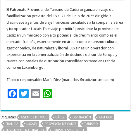
El Patronato Provincial de Turismo de Cádiz organiza un viaje de
familiarización previsto del 18 al 21 de junio de 2025 dirigido a
diecinueve agentes de viaje franceses vinculados a la compañía aérea
y turoperador Luxair. Este viaje permitirá posicionar la provincia de
Cádiz en un mercado con alto potencial de crecimiento como es el
mercado francés, especialmente en áreas como el turismo cultural,
gastronómico, de naturaleza y litoral. Luxair es un operador con
experiencia en la comercialización de destinos del sur de Europa y
cuenta con canales de distribución consolidados tanto en Francia
como en Luxemburgo.
Técnico responsable: María Díez (mariadiez@cadizturismo.com)
F
T
E
W
ac
wi
m
h
e
tt
ai
at
Etiquetas
AGENTES DE VIAJE
CÁDIZ
DIPUTACIÓN
FAM TRIP
b
er
l
sA
FRANCIA
LUXAIR
PROVINCIA DE CÁDIZ
TURISMO
TURISMO DE NATURALEZA
TURISMO SOSTENIBLE