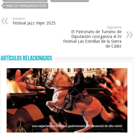
o
p
VIAJE DE FAMILIARIZACIÓN
o
p
k
Anterior
Festival Jazz Vejer 2025
Siguiente
El Patronato de Turismo de
Diputación coorganiza el IV
Festival Las Estrellas de la Sierra
de Cádiz
Artículos relacionados