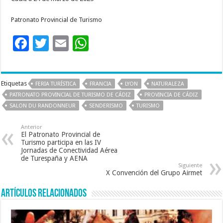
Patronato Provincial de Turismo
F
T
E
W
ac
wi
m
h
e
tt
ai
at
Etiquetas
FERIA TURÍSTICA
FRANCIA
LYON
NATURALEZA
b
er
l
sA
PATRONATO PROVINCIAL DE TURISMO DE CÁDIZ
PROVINCIA DE CÁDIZ
o
p
SALON DU RANDONNEUR
SENDERISMO
TURISMO
o
p
Anterior
k
El Patronato Provincial de
Turismo participa en las IV
Jornadas de Conectividad Aérea
de Turespaña y AENA
Siguiente
X Convención del Grupo Airmet
Artículos relacionados