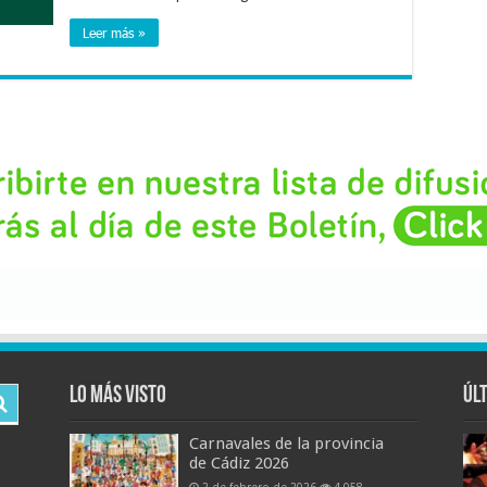
Leer más »
Lo más visto
Úl
Carnavales de la provincia
de Cádiz 2026
2 de febrero de 2026
4,058