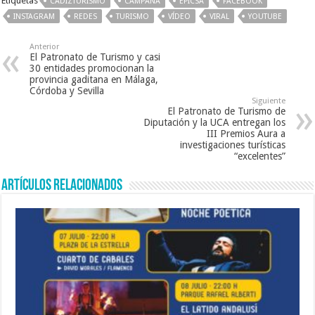
Etiquetas
CADIZTURISMO
CAMPAÑA
EPICSA
FACEBOOK
b
er
l
sA
INSTAGRAM
REDES
TURISMO
VÍDEO
VIRAL
YOUTUBE
o
p
Anterior
o
p
El Patronato de Turismo y casi
30 entidades promocionan la
k
provincia gaditana en Málaga,
Córdoba y Sevilla
Siguiente
El Patronato de Turismo de
Diputación y la UCA entregan los
III Premios Aura a
investigaciones turísticas
“excelentes”
Artículos relacionados