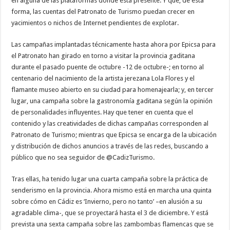
en alguna de las plataformas donde está presente. Y que, de esta
forma, las cuentas del Patronato de Turismo puedan crecer en
yacimientos o nichos de Internet pendientes de explotar.
Las campañas implantadas técnicamente hasta ahora por Epicsa para
el Patronato han girado en torno a visitar la provincia gaditana
durante el pasado puente de octubre -12 de octubre-; en torno al
centenario del nacimiento de la artista jerezana Lola Flores y el
flamante museo abierto en su ciudad para homenajearla; y, en tercer
lugar, una campaña sobre la gastronomía gaditana según la opinión
de personalidades influyentes. Hay que tener en cuenta que el
contenido y las creatividades de dichas campañas corresponden al
Patronato de Turismo; mientras que Epicsa se encarga de la ubicación
y distribución de dichos anuncios a través de las redes, buscando a
público que no sea seguidor de @CadizTurismo.
Tras ellas, ha tenido lugar una cuarta campaña sobre la práctica de
senderismo en la provincia. Ahora mismo está en marcha una quinta
sobre cómo en Cádiz es ‘Invierno, pero no tanto’ –en alusión a su
agradable clima-, que se proyectará hasta el 3 de diciembre. Y está
prevista una sexta campaña sobre las zambombas flamencas que se