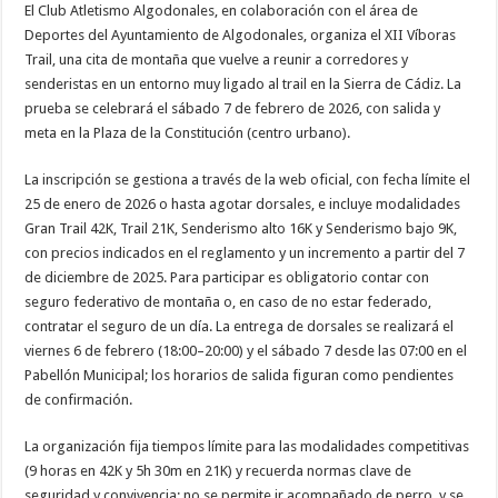
El Club Atletismo Algodonales, en colaboración con el área de
Deportes del Ayuntamiento de Algodonales, organiza el XII Víboras
Trail, una cita de montaña que vuelve a reunir a corredores y
senderistas en un entorno muy ligado al trail en la Sierra de Cádiz. La
prueba se celebrará el sábado 7 de febrero de 2026, con salida y
meta en la Plaza de la Constitución (centro urbano).
La inscripción se gestiona a través de la web oficial, con fecha límite el
25 de enero de 2026 o hasta agotar dorsales, e incluye modalidades
Gran Trail 42K, Trail 21K, Senderismo alto 16K y Senderismo bajo 9K,
con precios indicados en el reglamento y un incremento a partir del 7
de diciembre de 2025. Para participar es obligatorio contar con
seguro federativo de montaña o, en caso de no estar federado,
contratar el seguro de un día. La entrega de dorsales se realizará el
viernes 6 de febrero (18:00–20:00) y el sábado 7 desde las 07:00 en el
Pabellón Municipal; los horarios de salida figuran como pendientes
de confirmación.
La organización fija tiempos límite para las modalidades competitivas
(9 horas en 42K y 5h 30m en 21K) y recuerda normas clave de
seguridad y convivencia: no se permite ir acompañado de perro, y se