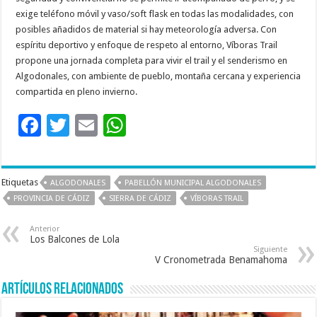
exige teléfono móvil y vaso/soft flask en todas las modalidades, con
posibles añadidos de material si hay meteorología adversa. Con
espíritu deportivo y enfoque de respeto al entorno, Víboras Trail
propone una jornada completa para vivir el trail y el senderismo en
Algodonales, con ambiente de pueblo, montaña cercana y experiencia
compartida en pleno invierno.
F
T
E
W
ac
wi
m
h
e
tt
ai
at
Etiquetas
ALGODONALES
PABELLÓN MUNICIPAL ALGODONALES
b
er
l
sA
PROVINCIA DE CÁDIZ
SIERRA DE CÁDIZ
VÍBORAS TRAIL
o
p
Anterior
o
p
Los Balcones de Lola
Siguiente
k
V Cronometrada Benamahoma
Artículos relacionados