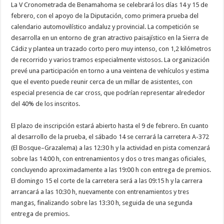
La V Cronometrada de Benamahoma se celebrará los días 14 y 15 de
febrero, con el apoyo de la Diputación, como primera prueba del
calendario automovilístico andaluz y provincial. La competición se
desarrolla en un entorno de gran atractivo paisajístico en la Sierra de
Cádiz y plantea un trazado corto pero muy intenso, con 1,2 kilómetros
de recorrido y varios tramos especialmente vistosos. La organización
prevé una participación en torno a una veintena de vehículos y estima
que el evento puede reunir cerca de un millar de asistentes, con
especial presencia de car cross, que podrían representar alrededor
del 40% de los inscritos.
El plazo de inscripción estará abierto hasta el 9 de febrero. En cuanto
al desarrollo de la prueba, el sábado 14 se cerrará la carretera A-372
(El Bosque–Grazalema) a las 12:30 h y la actividad en pista comenzará
sobre las 14:00 h, con entrenamientos y dos o tres mangas oficiales,
concluyendo aproximadamente a las 19:00 h con entrega de premios.
El domingo 15 el corte de la carretera será a las 09:15 h y la carrera
arrancará a las 10:30 h, nuevamente con entrenamientos y tres
mangas, finalizando sobre las 13:30 h, seguida de una segunda
entrega de premios.