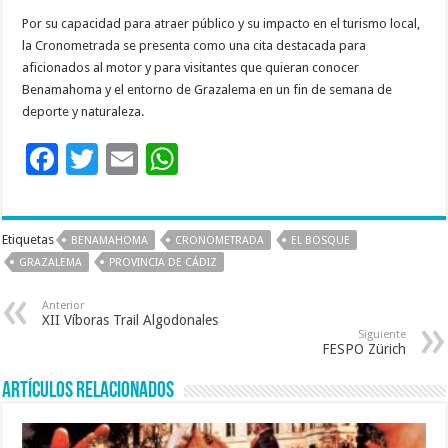
Por su capacidad para atraer público y su impacto en el turismo local,
la Cronometrada se presenta como una cita destacada para
aficionados al motor y para visitantes que quieran conocer
Benamahoma y el entorno de Grazalema en un fin de semana de
deporte y naturaleza.
F
T
E
W
ac
wi
m
h
e
tt
ai
at
Etiquetas
BENAMAHOMA
CRONOMETRADA
EL BOSQUE
b
er
l
sA
GRAZALEMA
PROVINCIA DE CÁDIZ
o
p
Anterior
o
p
XII Víboras Trail Algodonales
Siguiente
k
FESPO Zürich
Artículos relacionados