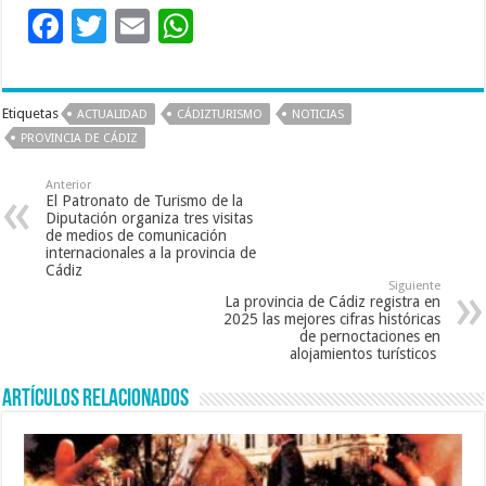
F
T
E
W
ac
wi
m
h
e
tt
ai
at
Etiquetas
ACTUALIDAD
CÁDIZTURISMO
NOTICIAS
b
er
l
sA
PROVINCIA DE CÁDIZ
o
p
Anterior
o
p
El Patronato de Turismo de la
Diputación organiza tres visitas
k
de medios de comunicación
internacionales a la provincia de
Cádiz
Siguiente
La provincia de Cádiz registra en
2025 las mejores cifras históricas
de pernoctaciones en
alojamientos turísticos
Artículos relacionados