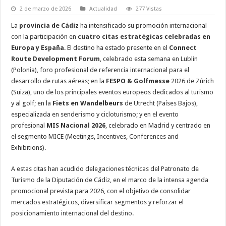
2 de marzo de 2026
Actualidad
277 Vistas
La
provincia de Cádiz
ha intensificado su promoción internacional
con la participación en
cuatro citas estratégicas celebradas en
Europa y España
. El destino ha estado presente en el
Connect
Route Development Forum
, celebrado esta semana en Lublin
(Polonia), foro profesional de referencia internacional para el
desarrollo de rutas aéreas; en la
FESPO & Golfmesse
2026 de Zúrich
(Suiza), uno de los principales eventos europeos dedicados al turismo
y al golf; en la
Fiets en Wandelbeurs
de Utrecht (Países Bajos),
especializada en senderismo y cicloturismo; y en el evento
profesional
MIS Nacional 2026
, celebrado en Madrid y centrado en
el segmento MICE (Meetings, Incentives, Conferences and
Exhibitions).
A estas citas han acudido delegaciones técnicas del Patronato de
Turismo de la Diputación de Cádiz, en el marco de la intensa agenda
promocional prevista para 2026, con el objetivo de consolidar
mercados estratégicos, diversificar segmentos y reforzar el
posicionamiento internacional del destino.