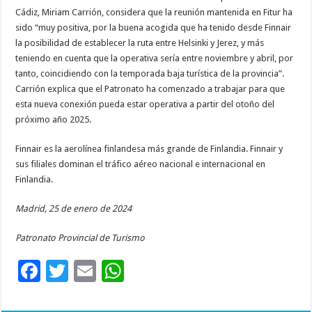
Cádiz, Miriam Carrión, considera que la reunión mantenida en Fitur ha
sido “muy positiva, por la buena acogida que ha tenido desde Finnair
la posibilidad de establecer la ruta entre Helsinki y Jerez, y más
teniendo en cuenta que la operativa sería entre noviembre y abril, por
tanto, coincidiendo con la temporada baja turística de la provincia”.
Carrión explica que el Patronato ha comenzado a trabajar para que
esta nueva conexión pueda estar operativa a partir del otoño del
próximo año 2025.
Finnair es la aerolínea finlandesa más grande de Finlandia. Finnair y
sus filiales dominan el tráfico aéreo nacional e internacional en
Finlandia.
Madrid, 25 de enero de 2024
Patronato Provincial de Turismo
F
T
E
W
ac
wi
m
h