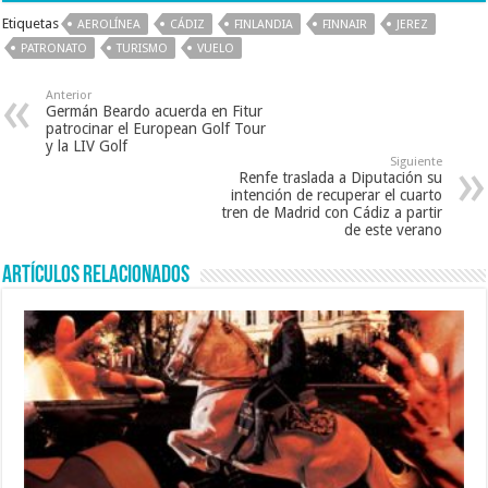
e
tt
ai
at
Etiquetas
AEROLÍNEA
CÁDIZ
FINLANDIA
FINNAIR
JEREZ
b
er
l
sA
PATRONATO
TURISMO
VUELO
o
p
Anterior
o
p
Germán Beardo acuerda en Fitur
patrocinar el European Golf Tour
k
y la LIV Golf
Siguiente
Renfe traslada a Diputación su
intención de recuperar el cuarto
tren de Madrid con Cádiz a partir
de este verano
Artículos relacionados