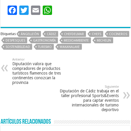
F
T
E
W
ac
wi
m
h
e
tt
ai
at
Etiquetas
ÁNGELLEÓN
CÁDIZ
CHEFDELMAR
CHEFS
COCINEROS
b
er
l
sA
DESPESQUES
GASTRONOMÍA
MEDIOAMBIENTE
MICHELIN
o
p
SOSTENIBILIDAD
TURISMO
WAKANALAKE
o
p
Anterior
k
Diputación valora que
compradores de productos
turísticos flamencos de tres
continentes conozcan la
provincia
Siguiente
Diputación de Cádiz trabaja en el
taller profesional Sports&Events
para captar eventos
internacionales de turismo
deportivo
Artículos relacionados