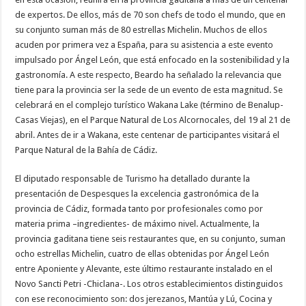
de expertos. De ellos, más de 70 son chefs de todo el mundo, que en
su conjunto suman más de 80 estrellas Michelin. Muchos de ellos
acuden por primera vez a España, para su asistencia a este evento
impulsado por Ángel León, que está enfocado en la sostenibilidad y la
gastronomía. A este respecto, Beardo ha señalado la relevancia que
tiene para la provincia ser la sede de un evento de esta magnitud. Se
celebrará en el complejo turístico Wakana Lake (término de Benalup-
Casas Viejas), en el Parque Natural de Los Alcornocales, del 19 al 21 de
abril. Antes de ir a Wakana, este centenar de participantes visitará el
Parque Natural de la Bahía de Cádiz.
El diputado responsable de Turismo ha detallado durante la
presentación de Despesques la excelencia gastronómica de la
provincia de Cádiz, formada tanto por profesionales como por
materia prima –ingredientes- de máximo nivel. Actualmente, la
provincia gaditana tiene seis restaurantes que, en su conjunto, suman
ocho estrellas Michelin, cuatro de ellas obtenidas por Ángel León
entre Aponiente y Alevante, este último restaurante instalado en el
Novo Sancti Petri -Chiclana-. Los otros establecimientos distinguidos
con ese reconocimiento son: dos jerezanos, Mantúa y Lú, Cocina y