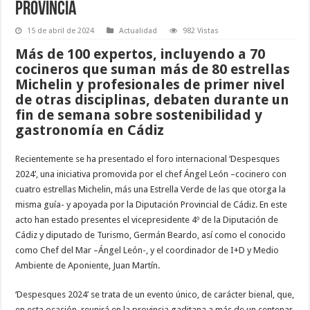
provincia
15 de abril de 2024
Actualidad
982 Vistas
Más de 100 expertos, incluyendo a 70
cocineros que suman más de 80 estrellas
Michelin y profesionales de primer nivel
de otras disciplinas, debaten durante un
fin de semana sobre sostenibilidad y
gastronomía en Cádiz
Recientemente se ha presentado el foro internacional ‘Despesques
2024’, una iniciativa promovida por el chef Ángel León –cocinero con
cuatro estrellas Michelin, más una Estrella Verde de las que otorga la
misma guía- y apoyada por la Diputación Provincial de Cádiz. En este
acto han estado presentes el vicepresidente 4º de la Diputación de
Cádiz y diputado de Turismo, Germán Beardo, así como el conocido
como Chef del Mar –Ángel León-, y el coordinador de I+D y Medio
Ambiente de Aponiente, Juan Martín.
‘Despesques 2024’ se trata de un evento único, de carácter bienal, que,
en esta ocasión, reunirá en la provincia gaditana a más de un centenar