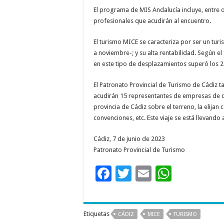
El programa de MIS Andalucía incluye, entre o
profesionales que acudirán al encuentro.
El turismo MICE se caracteriza por ser un tur
a noviembre-; y su alta rentabilidad. Según 
en este tipo de desplazamientos superó los 28
El Patronato Provincial de Turismo de Cádiz 
acudirán 15 representantes de empresas de c
provincia de Cádiz sobre el terreno, la elij
convenciones, etc. Este viaje se está llevand
Cádiz, 7 de junio de 2023
Patronato Provincial de Turismo
F
T
E
W
ac
wi
m
h
e
tt
ai
at
Etiquetas
CÁDIZ
MICE
TURISMO
b
er
l
sA