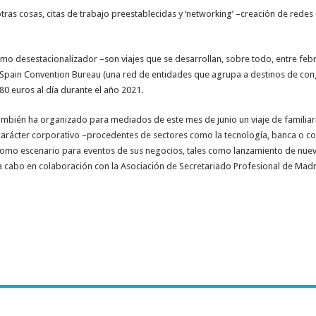
tras cosas, citas de trabajo preestablecidas y ‘networking’ –creación de redes 
ismo desestacionalizador –son viajes que se desarrollan, sobre todo, entre feb
el Spain Convention Bureau (una red de entidades que agrupa a destinos de con
0 euros al día durante el año 2021.
también ha organizado para mediados de este mes de junio un viaje de familiar
arácter corporativo –procedentes de sectores como la tecnología, banca o co
an como escenario para eventos de sus negocios, tales como lanzamiento de nu
o a cabo en colaboración con la Asociación de Secretariado Profesional de Mad