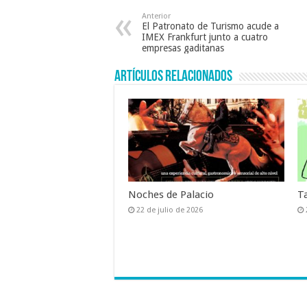
o
p
Anterior
El Patronato de Turismo acude a
o
p
IMEX Frankfurt junto a cuatro
empresas gaditanas
k
Artículos relacionados
Noches de Palacio
T
22 de julio de 2026