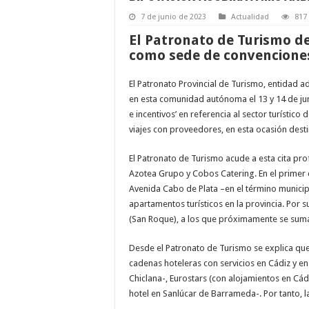
7 de junio de 2023
Actualidad
817 
El Patronato de Turismo de
como sede de convencione
El Patronato Provincial de Turismo, entidad ad
en esta comunidad autónoma el 13 y 14 de jun
e incentivos’ en referencia al sector turístic
viajes con proveedores, en esta ocasión dest
El Patronato de Turismo acude a esta cita pro
Azotea Grupo y Cobos Catering. En el primer c
Avenida Cabo de Plata –en el término municipal
apartamentos turísticos en la provincia. Por 
(San Roque), a los que próximamente se sumará
Desde el Patronato de Turismo se explica que,
cadenas hoteleras con servicios en Cádiz y en 
Chiclana-, Eurostars (con alojamientos en Cád
hotel en Sanlúcar de Barrameda-. Por tanto, la 