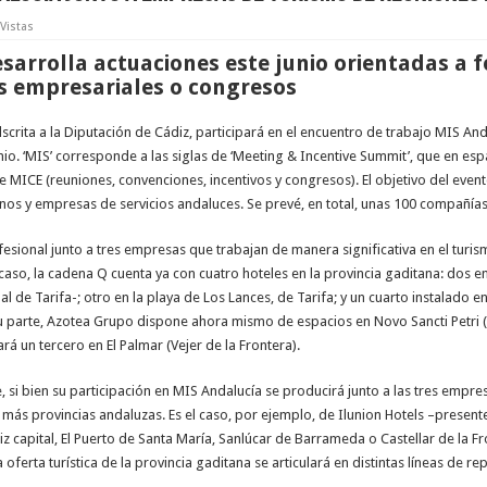
Vistas
sarrolla actuaciones este junio orientadas a f
s empresariales o congresos
scrita a la Diputación de Cádiz, participará en el encuentro de trabajo MIS And
io. ‘MIS’ corresponde a las siglas de ‘Meeting & Incentive Summit’, que en es
o de MICE (reuniones, convenciones, incentivos y congresos). El objetivo del ev
inos y empresas de servicios andaluces. Se prevé, en total, unas 100 compañía
fesional junto a tres empresas que trabajan de manera significativa en el turi
aso, la cadena Q cuenta ya con cuatro hoteles en la provincia gaditana: dos en
 de Tarifa-; otro en la playa de Los Lances, de Tarifa; y un cuarto instalado en
su parte, Azotea Grupo dispone ahora mismo de espacios en Novo Sancti Petri (C
 un tercero en El Palmar (Vejer de la Frontera).
 si bien su participación en MIS Andalucía se producirá junto a las tres empre
más provincias andaluzas. Es el caso, por ejemplo, de Ilunion Hotels –presentes 
iz capital, El Puerto de Santa María, Sanlúcar de Barrameda o Castellar de la F
oferta turística de la provincia gaditana se articulará en distintas líneas de re