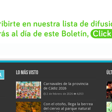
Lo más visto
Úl
Carnavales de la provincia
de Cádiz 2026
2 de febrero de 2026
4,053
Con el otoño, llega la berrea
del ciervo al parque natural