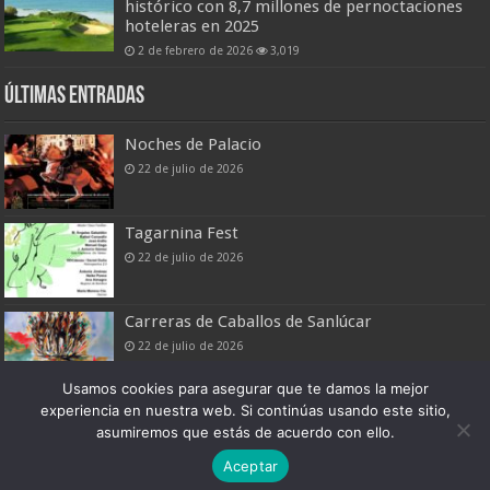
histórico con 8,7 millones de pernoctaciones
hoteleras en 2025
2 de febrero de 2026
3,019
Últimas entradas
Noches de Palacio
22 de julio de 2026
Tagarnina Fest
22 de julio de 2026
Carreras de Caballos de Sanlúcar
22 de julio de 2026
Usamos cookies para asegurar que te damos la mejor
experiencia en nuestra web. Si continúas usando este sitio,
asumiremos que estás de acuerdo con ello.
Boletín Digital de Noticias Turísticas
Aceptar
Patronato Provincial de Turismo de Cádiz © 2026