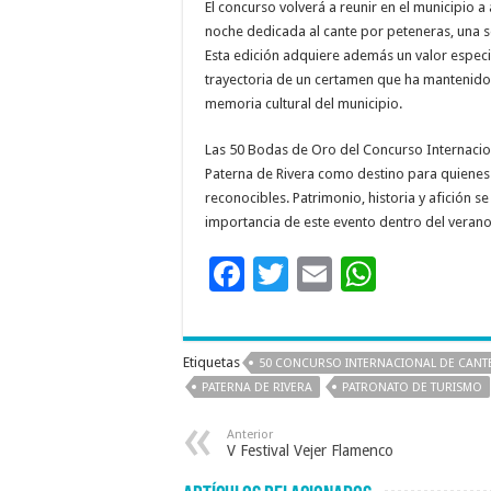
El concurso volverá a reunir en el municipio a
noche dedicada al cante por peteneras, una 
Esta edición adquiere además un valor especia
trayectoria de un certamen que ha mantenido 
memoria cultural del municipio.
Las 50 Bodas de Oro del Concurso Internacion
Paterna de Rivera como destino para quienes 
reconocibles. Patrimonio, historia y afición 
importancia de este evento dentro del verano 
F
T
E
W
ac
wi
m
h
e
tt
ai
at
Etiquetas
50 CONCURSO INTERNACIONAL DE CANT
b
er
l
sA
PATERNA DE RIVERA
PATRONATO DE TURISMO
o
p
Anterior
o
p
V Festival Vejer Flamenco
k