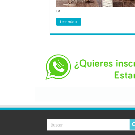
La …
Leer más »