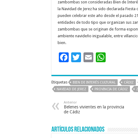
zambombas son consideradas Bien de Interés 
la Navidad de Jerez ha sido declarada Fiesta
pueden celebrar este año desde el pasado 21
entidades de todo tipo que organizan sus z
zambombas que se originan de forma espontán
ambiente navideño inigualable, entre villancic
bien.
F
T
E
W
ac
wi
m
h
e
tt
ai
at
Etiquetas
BIEN DE INTERÉS CULTURAL
CÁDIZ
b
er
l
sA
NAVIDAD DE JEREZ
PROVINCIA DE CÁDIZ
o
p
Anterior
o
p
Belenes vivientes en la provincia
de Cádiz
k
Artículos relacionados