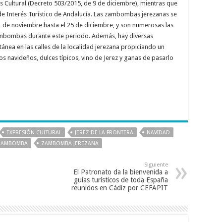
Cultural (Decreto 503/2015, de 9 de diciembre), mientras que
 de Interés Turístico de Andalucía. Las zambombas jerezanas se
 de noviembre hasta el 25 de diciembre, y son numerosas las
ambombas durante este periodo. Además, hay diversas
ea en las calles de la localidad jerezana propiciando un
os navideños, dulces típicos, vino de Jerez y ganas de pasarlo
EXPRESIÓN CULTURAL
JEREZ DE LA FRONTERA
NAVIDAD
ZAMBOMBA
ZAMBOMBA JEREZANA
Siguiente
El Patronato da la bienvenida a
guías turísticos de toda España
reunidos en Cádiz por CEFAPIT