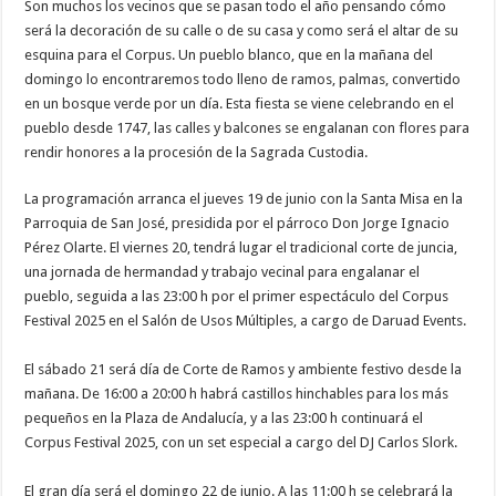
Son muchos los vecinos que se pasan todo el año pensando cómo
será la decoración de su calle o de su casa y como será el altar de su
esquina para el Corpus. Un pueblo blanco, que en la mañana del
domingo lo encontraremos todo lleno de ramos, palmas, convertido
en un bosque verde por un día. Esta fiesta se viene celebrando en el
pueblo desde 1747, las calles y balcones se engalanan con flores para
rendir honores a la procesión de la Sagrada Custodia.
La programación arranca el jueves 19 de junio con la Santa Misa en la
Parroquia de San José, presidida por el párroco Don Jorge Ignacio
Pérez Olarte. El viernes 20, tendrá lugar el tradicional corte de juncia,
una jornada de hermandad y trabajo vecinal para engalanar el
pueblo, seguida a las 23:00 h por el primer espectáculo del Corpus
Festival 2025 en el Salón de Usos Múltiples, a cargo de Daruad Events.
El sábado 21 será día de Corte de Ramos y ambiente festivo desde la
mañana. De 16:00 a 20:00 h habrá castillos hinchables para los más
pequeños en la Plaza de Andalucía, y a las 23:00 h continuará el
Corpus Festival 2025, con un set especial a cargo del DJ Carlos Slork.
El gran día será el domingo 22 de junio. A las 11:00 h se celebrará la