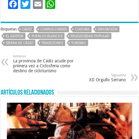
F
T
E
W
ac
wi
m
h
e
tt
ai
at
Etiquetas
CÁDIZ
CORPUS CHRISTI
CULTURA
DIPUTACIÓN
b
er
l
sA
EL GASTOR
PUEBLOS BLANCOS
RELIGIOSIDAD POPULAR
o
p
SIERRA DE CÁDIZ
TRADICIONES
TURISMO
o
p
Anterior
k
La provincia de Cádiz acude por
primera vez a Ciclosferia como
destino de cicloturismo
Siguiente
XII Orgullo Serrano
Artículos relacionados