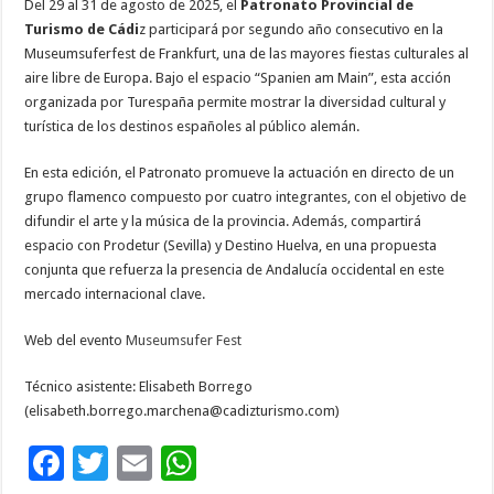
Del 29 al 31 de agosto de 2025, el
Patronato Provincial de
Turismo de Cádi
z participará por segundo año consecutivo en la
Museumsuferfest de Frankfurt, una de las mayores fiestas culturales al
aire libre de Europa. Bajo el espacio “Spanien am Main”, esta acción
organizada por Turespaña permite mostrar la diversidad cultural y
turística de los destinos españoles al público alemán.
En esta edición, el Patronato promueve la actuación en directo de un
grupo flamenco compuesto por cuatro integrantes, con el objetivo de
difundir el arte y la música de la provincia. Además, compartirá
espacio con Prodetur (Sevilla) y Destino Huelva, en una propuesta
conjunta que refuerza la presencia de Andalucía occidental en este
mercado internacional clave.
Web del evento
Museumsufer Fest
Técnico asistente: Elisabeth Borrego
(elisabeth.borrego.marchena@cadizturismo.com)
F
T
E
W