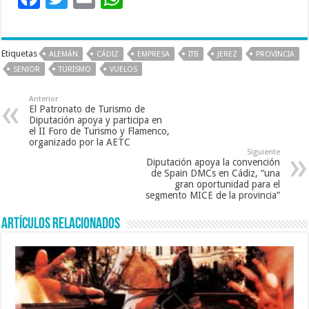
ac
wi
m
h
e
tt
ai
at
Etiquetas
ALEMÁN
CÁDIZ
EMPRESA
ITB
JEREZ
PROVINCIA
b
er
l
sA
SENIOR
TURISMO
VUELOS
o
p
Anterior
o
p
El Patronato de Turismo de
Diputación apoya y participa en
k
el II Foro de Turismo y Flamenco,
organizado por la AETC
Siguiente
Diputación apoya la convención
de Spain DMCs en Cádiz, “una
gran oportunidad para el
segmento MICE de la provincia”
Artículos relacionados