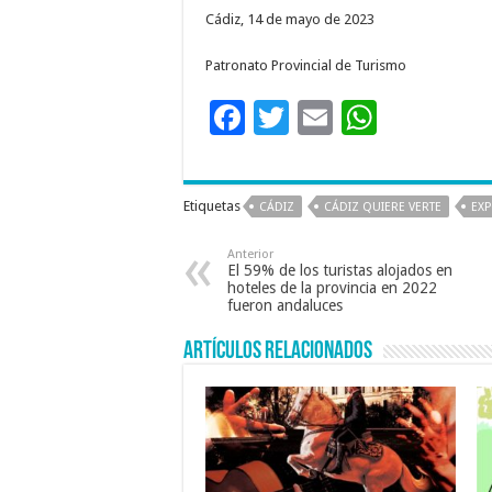
Cádiz, 14 de mayo de 2023
Patronato Provincial de Turismo
F
T
E
W
ac
wi
m
h
e
tt
ai
at
Etiquetas
CÁDIZ
CÁDIZ QUIERE VERTE
EXP
b
er
l
sA
o
p
Anterior
El 59% de los turistas alojados en
o
p
hoteles de la provincia en 2022
fueron andaluces
k
Artículos relacionados