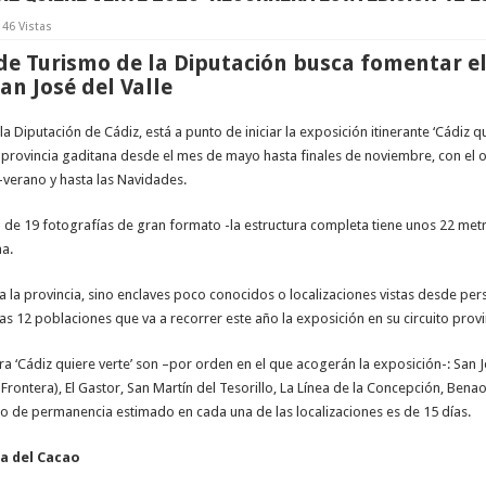
146 Vistas
de Turismo de la Diputación busca fomentar e
an José del Valle
la Diputación de Cádiz, está a punto de iniciar la exposición itinerante ‘Cádiz q
a provincia gaditana desde el mes de mayo hasta finales de noviembre, con el 
verano y hasta las Navidades.
n de 19 fotografías de gran formato -la estructura completa tiene unos 22 metro
na.
a provincia, sino enclaves poco conocidos o localizaciones vistas desde perspe
s 12 poblaciones que va a recorrer este año la exposición en su circuito provin
ara ‘Cádiz quiere verte’ son –por orden en el que acogerán la exposición-: San 
rontera), El Gastor, San Martín del Tesorillo, La Línea de la Concepción, Benao
iempo de permanencia estimado en cada una de las localizaciones es de 15 días.
ma del Cacao