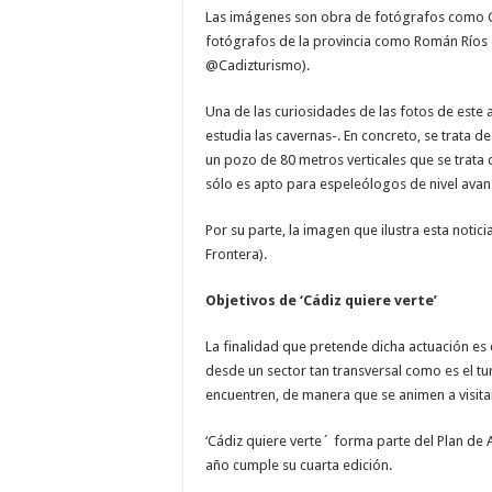
Las imágenes son obra de fotógrafos como G
fotógrafos de la provincia como Román Ríos o 
@Cadizturismo).
Una de las curiosidades de las fotos de este
estudia las cavernas-. En concreto, se trata 
un pozo de 80 metros verticales que se trata 
sólo es apto para espeleólogos de nivel avan
Por su parte, la imagen que ilustra esta noti
Frontera).
Objetivos de ‘Cádiz quiere verte’
La finalidad que pretende dicha actuación es
desde un sector tan transversal como es el tur
encuentren, de manera que se animen a visitar
‘Cádiz quiere verte´ forma parte del Plan de 
año cumple su cuarta edición.