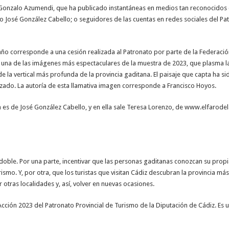
onzalo Azumendi, que ha publicado instantáneas en medios tan reconocidos c
José González Cabello; o seguidores de las cuentas en redes sociales del Patr
 año corresponde a una cesión realizada al Patronato por parte de la Federaci
de una de las imágenes más espectaculares de la muestra de 2023, que plasma l
de la vertical más profunda de la provincia gaditana. El paisaje que capta ha 
zado. La autoría de esta llamativa imagen corresponde a Francisco Hoyos.
cia es de José González Cabello, y en ella sale Teresa Lorenzo, de www.elfarode
 doble. Por una parte, incentivar que las personas gaditanas conozcan su propi
ismo. Y, por otra, que los turistas que visitan Cádiz descubran la provincia más
 otras localidades y, así, volver en nuevas ocasiones.
Acción 2023 del Patronato Provincial de Turismo de la Diputación de Cádiz. Es 