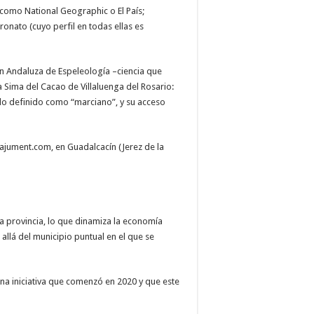
omo National Geographic o El País;
onato (cuyo perfil en todas ellas es
ón Andaluza de Espeleología –ciencia que
a Sima del Cacao de Villaluenga del Rosario:
sido definido como “marciano”, y su acceso
lajument.com, en Guadalcacín (Jerez de la
a provincia, lo que dinamiza la economía
 allá del municipio puntual en el que se
una iniciativa que comenzó en 2020 y que este