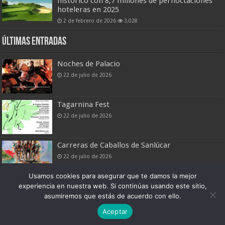
histórico con 8,7 millones de pernoctaciones
hoteleras en 2025
2 de febrero de 2026
3,028
Últimas entradas
Noches de Palacio
22 de julio de 2026
Tagarnina Fest
22 de julio de 2026
Carreras de Caballos de Sanlúcar
22 de julio de 2026
Usamos cookies para asegurar que te damos la mejor
experiencia en nuestra web. Si continúas usando este sitio,
asumiremos que estás de acuerdo con ello.
Boletín Digital de Noticias Turísticas
Aceptar
Patronato Provincial de Turismo de Cádiz © 2026