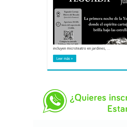
incluyen microteatro en jardines, …
Leer más »