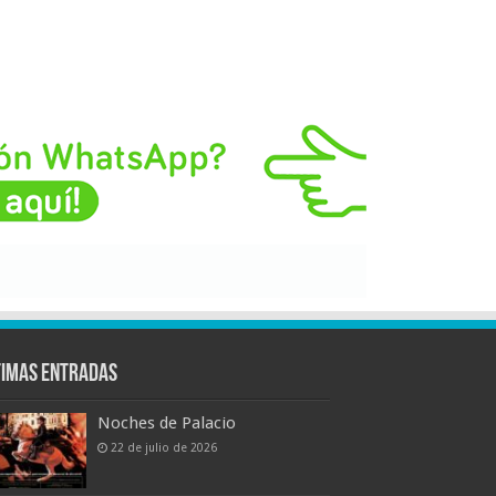
timas entradas
Noches de Palacio
22 de julio de 2026