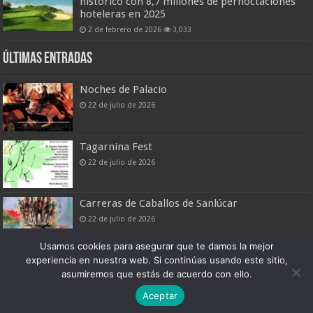
histórico con 8,7 millones de pernoctaciones
hoteleras en 2025
2 de febrero de 2026
3,033
Últimas entradas
Noches de Palacio
22 de julio de 2026
Tagarnina Fest
22 de julio de 2026
Carreras de Caballos de Sanlúcar
22 de julio de 2026
Usamos cookies para asegurar que te damos la mejor
experiencia en nuestra web. Si continúas usando este sitio,
asumiremos que estás de acuerdo con ello.
Boletín Digital de Noticias Turísticas
Aceptar
Patronato Provincial de Turismo de Cádiz © 2026