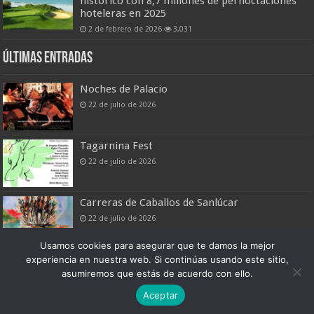
histórico con 8,7 millones de pernoctaciones
hoteleras en 2025
2 de febrero de 2026
3,031
Últimas entradas
Noches de Palacio
22 de julio de 2026
Tagarnina Fest
22 de julio de 2026
Carreras de Caballos de Sanlúcar
22 de julio de 2026
Usamos cookies para asegurar que te damos la mejor
experiencia en nuestra web. Si continúas usando este sitio,
asumiremos que estás de acuerdo con ello.
Boletín Digital de Noticias Turísticas
Aceptar
Patronato Provincial de Turismo de Cádiz © 2026