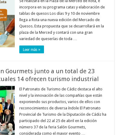
Se realizará en la Plaza de la Merced de Rota, e
incorpora en su programa catas y elaboración de
tablas de quesos Los días 9 y 10 de noviembre
llega a Rota una nueva edición del Mercado de
Quesos. Esta propuesta que se desarrollará en la
plaza de la Merced y contará con una gran
variedad de queserías de toda …
Leer más »
ón Gourmets junto a un total de 23
cuales 14 ofrecen turismo industrial
El Patronato de Turismo de Cádiz destaca el alto
nivel y la innovación de las compañías que están
exponiendo sus productos, varios de ellos con
reconocimientos de diversa índole El Patronato
Provincial de Turismo de la Diputación de Cádiz ha
participado del 22 al 25 de abril en la edición
número 37 de la feria Salón Gourmets,
considerada como el mayor evento …