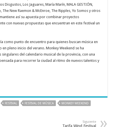
, Los Disgustos, Los Jaguares, María Marín, MALA GESTIÓN,
mo, The New Raemon & McEnroe, The Ripples, Yo Somos y otros
mantiene así su apuesta por combinar proyectos
nte con nuevas propuestas que encuentran en este festival un
 María como punto de encuentro para quienes buscan música en
ro en pleno inicio del verano. Monkey Weekend se ha
ingulares del calendario musical de la provincia, con una
nsada para recorrer la ciudad al ritmo de nuevos talentos y
FESTIVAL
FESTIVAL DE MÚSICA
MONKEY WEEKEND
Siguiente
Tarifa Wind Festival