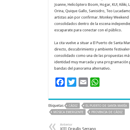
Joanne, Helicóptero Boom, Hogar, KU!, Kiliki
Orina, Quique Gallo, Sanisidro, Teo Lucada
artistas aún por confirmar. Monkey Weekend 
consolidados dentro de la escena independie
escaparate para conectar con el público.
La cita vuelve a situar a El Puerto de Santa
directo, descubrimiento y ambiente festivale
consolidado como una de las propuestas más s
identidad muy marcada y una programación pe
bandas del panorama alternativo.
F
T
E
W
ac
wi
m
h
e
tt
ai
at
Etiquetas
CÁDIZ
EL PUERTO DE SANTA MARÍA
b
er
l
sA
MÚSICA EMERGENTE
PROVINCIA DE CÁDIZ
o
p
Anterior
o
p
XIII Orgullo Serrano