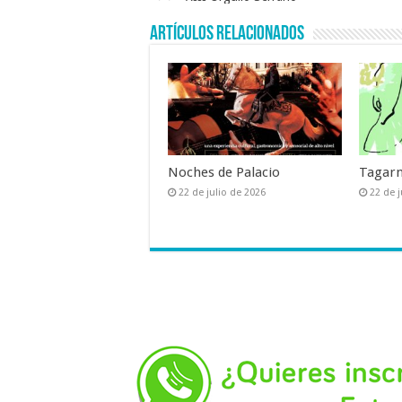
k
Artículos relacionados
Noches de Palacio
Tagarn
22 de julio de 2026
22 de j