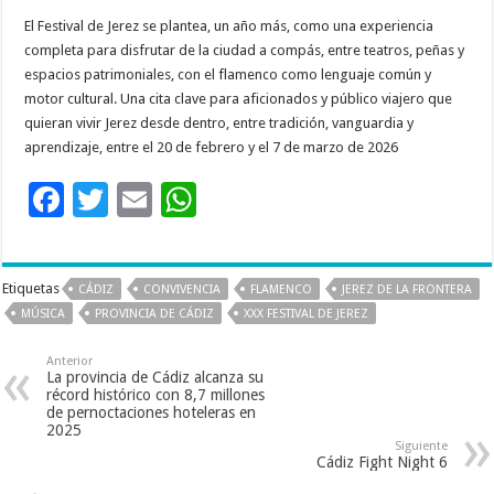
El Festival de Jerez se plantea, un año más, como una experiencia
completa para disfrutar de la ciudad a compás, entre teatros, peñas y
espacios patrimoniales, con el flamenco como lenguaje común y
motor cultural. Una cita clave para aficionados y público viajero que
quieran vivir Jerez desde dentro, entre tradición, vanguardia y
aprendizaje, entre el 20 de febrero y el 7 de marzo de 2026
F
T
E
W
ac
wi
m
h
e
tt
ai
at
Etiquetas
CÁDIZ
CONVIVENCIA
FLAMENCO
JEREZ DE LA FRONTERA
b
er
l
sA
MÚSICA
PROVINCIA DE CÁDIZ
XXX FESTIVAL DE JEREZ
o
p
Anterior
o
p
La provincia de Cádiz alcanza su
récord histórico con 8,7 millones
k
de pernoctaciones hoteleras en
2025
Siguiente
Cádiz Fight Night 6