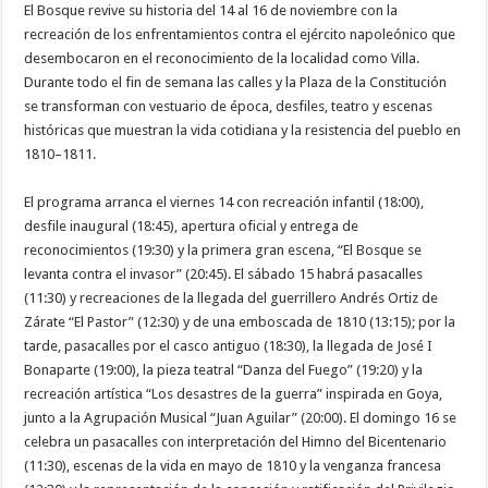
El Bosque revive su historia del 14 al 16 de noviembre con la
recreación de los enfrentamientos contra el ejército napoleónico que
desembocaron en el reconocimiento de la localidad como Villa.
Durante todo el fin de semana las calles y la Plaza de la Constitución
se transforman con vestuario de época, desfiles, teatro y escenas
históricas que muestran la vida cotidiana y la resistencia del pueblo en
1810–1811.
El programa arranca el viernes 14 con recreación infantil (18:00),
desfile inaugural (18:45), apertura oficial y entrega de
reconocimientos (19:30) y la primera gran escena, “El Bosque se
levanta contra el invasor” (20:45). El sábado 15 habrá pasacalles
(11:30) y recreaciones de la llegada del guerrillero Andrés Ortiz de
Zárate “El Pastor” (12:30) y de una emboscada de 1810 (13:15); por la
tarde, pasacalles por el casco antiguo (18:30), la llegada de José I
Bonaparte (19:00), la pieza teatral “Danza del Fuego” (19:20) y la
recreación artística “Los desastres de la guerra” inspirada en Goya,
junto a la Agrupación Musical “Juan Aguilar” (20:00). El domingo 16 se
celebra un pasacalles con interpretación del Himno del Bicentenario
(11:30), escenas de la vida en mayo de 1810 y la venganza francesa