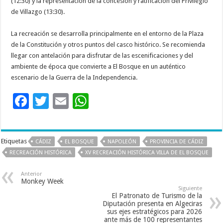
(12:30) y la representación de la concesión y ratificación del Privilegio
de Villazgo (13:30).
La recreación se desarrolla principalmente en el entorno de la Plaza
de la Constitución y otros puntos del casco histórico. Se recomienda
llegar con antelación para disfrutar de las escenificaciones y del
ambiente de época que convierte a El Bosque en un auténtico
escenario de la Guerra de la Independencia.
F
T
E
W
ac
wi
m
h
e
tt
ai
at
Etiquetas
CÁDIZ
EL BOSQUE
NAPOLEÓN
PROVINCIA DE CÁDIZ
b
er
l
sA
RECREACIÓN HISTÓRICA
XV RECREACIÓN HISTÓRICA VILLA DE EL BOSQUE
o
p
Anterior
o
p
Monkey Week
Siguiente
k
El Patronato de Turismo de la
Diputación presenta en Algeciras
sus ejes estratégicos para 2026
ante más de 100 representantes