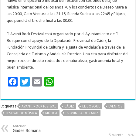
nuevo en el epicentro musical del festival con sesiones de DJ de
música internacional de los años 70 y los conciertos de Deseo Mara a
las 20:00, Gato Ventura a las 21:15, Rienda Suelta a las 22:45 y Pájaro,
que pondrá el broche final a las 00:00.
El Avanti Rock Festival está organizado por el Ayuntamiento de El
Bosque con el apoyo de la Diputación Provincial de Cádiz, la
Fundación Provincial de Cultura y la Junta de Andalucía a través de la
Consejería de Turismo y Andalucía Exterior. Una cita para disfrutar del
mejor rock en directo rodeados de naturaleza, gastronomía local y
buen ambiente.
F
T
E
W
ac
wi
m
h
e
tt
ai
at
Etiquetas
AVANTI ROCK FESTIVAL
CÁDIZ
EL BOSQUE
EVENTOS
b
er
l
sA
FESTIVAL DE MÚSICA
MÚSICA
PROVINCIA DE CÁDIZ
o
p
Anterior
o
p
Gades Romana
Siguiente