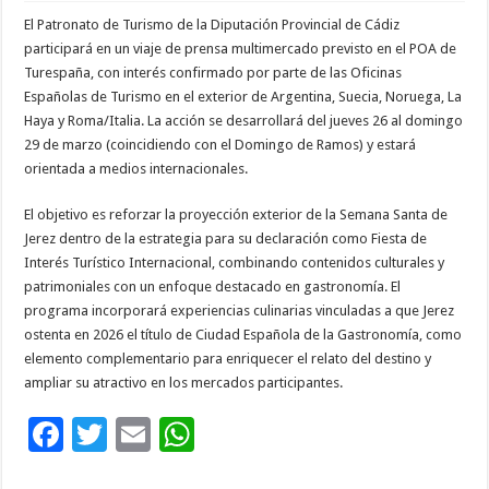
El Patronato de Turismo de la Diputación Provincial de Cádiz
participará en un viaje de prensa multimercado previsto en el POA de
Turespaña, con interés confirmado por parte de las Oficinas
Españolas de Turismo en el exterior de Argentina, Suecia, Noruega, La
Haya y Roma/Italia. La acción se desarrollará del jueves 26 al domingo
29 de marzo (coincidiendo con el Domingo de Ramos) y estará
orientada a medios internacionales.
El objetivo es reforzar la proyección exterior de la Semana Santa de
Jerez dentro de la estrategia para su declaración como Fiesta de
Interés Turístico Internacional, combinando contenidos culturales y
patrimoniales con un enfoque destacado en gastronomía. El
programa incorporará experiencias culinarias vinculadas a que Jerez
ostenta en 2026 el título de Ciudad Española de la Gastronomía, como
elemento complementario para enriquecer el relato del destino y
ampliar su atractivo en los mercados participantes.
F
T
E
W
ac
wi
m
h