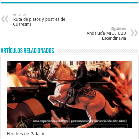
e
tt
ai
at
b
er
l
sA
Anterior
Ruta de platos y postres de
o
p
Cuaresma
Siguiente
o
p
Andalucía MICE B2B
Escandinavia
k
Artículos relacionados
Noches de Palacio