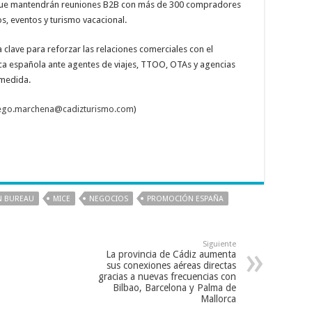
l, que mantendrán reuniones B2B con más de 300 compradores
s, eventos y turismo vacacional.
clave para reforzar las relaciones comerciales con el
tica española ante agentes de viajes, TTOO, OTAs y agencias
 medida.
rego.marchena@cadizturismo.com
)
N BUREAU
MICE
NEGOCIOS
PROMOCIÓN ESPAÑA
Siguiente
La provincia de Cádiz aumenta
sus conexiones aéreas directas
gracias a nuevas frecuencias con
Bilbao, Barcelona y Palma de
Mallorca