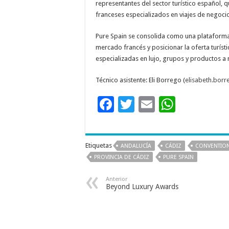
representantes del sector turístico españo
franceses especializados en viajes de negocio
Pure Spain se consolida como una plataforma 
mercado francés y posicionar la oferta turís
especializadas en lujo, grupos y productos a
Técnico asistente: Eli Borrego (
elisabeth.bor
F
T
E
W
ac
wi
m
h
e
tt
ai
at
Etiquetas
ANDALUCÍA
CÁDIZ
CONVENTIO
b
er
l
sA
PROVINCIA DE CÁDIZ
PURE SPAIN
o
p
Anterior
o
p
Beyond Luxury Awards
k