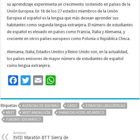
su aprendizaje experimenta un crecimiento sostenido en países de la
Unión Europea. En 18 de los 27 estados miembros de la Unión
Europea el español es la lengua que más desean aprender sus
habitantes como segunda lengua extranjera. El número de estudiantes
de español es elevado en países como Francia, Italia y Alemania, y
creciente en otros países europeos como Polonia o República Checa.
Alemania, Italia, Estados Unidos y Reino Unido son, en la actualidad,
los países emisores de mayor número de estudiantes de español
como lengua extranjera.
F
T
E
W
ac
wi
m
h
e
tt
ai
at
Etiquetas
AGENCIAS DE IDIOMAS
CÁDIZ
ESTANCIAS LINGÜÍSTICAS
b
er
l
sA
MEET
MEET ANDALUCÍA
PARADOR HOTEL ATLÁNTICO
o
p
TURISMO IDIOMÁTICO
o
p
Anterior
XVIII Maratón BTT Sierra de