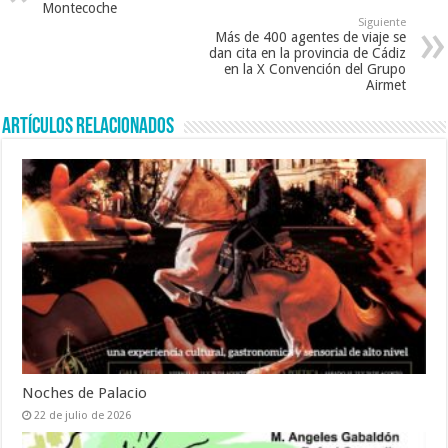
k
Montecoche
Siguiente
Más de 400 agentes de viaje se
dan cita en la provincia de Cádiz
en la X Convención del Grupo
Airmet
Artículos relacionados
Noches de Palacio
22 de julio de 2026