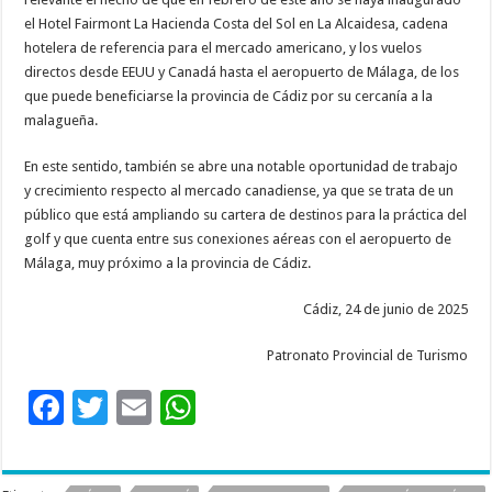
el Hotel Fairmont La Hacienda Costa del Sol en La Alcaidesa, cadena
hotelera de referencia para el mercado americano, y los vuelos
directos desde EEUU y Canadá hasta el aeropuerto de Málaga, de los
que puede beneficiarse la provincia de Cádiz por su cercanía a la
malagueña.
En este sentido, también se abre una notable oportunidad de trabajo
y crecimiento respecto al mercado canadiense, ya que se trata de un
público que está ampliando su cartera de destinos para la práctica del
golf y que cuenta entre sus conexiones aéreas con el aeropuerto de
Málaga, muy próximo a la provincia de Cádiz.
Cádiz, 24 de junio de 2025
Patronato Provincial de Turismo
F
T
E
W
ac
wi
m
h
e
tt
ai
at