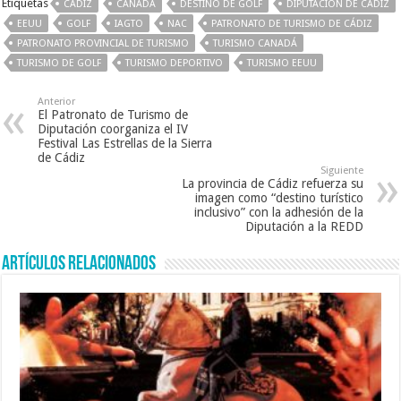
Etiquetas
CÁDIZ
CANADÁ
DESTINO DE GOLF
DIPUTACIÓN DE CÁDIZ
b
er
l
sA
EEUU
GOLF
IAGTO
NAC
PATRONATO DE TURISMO DE CÁDIZ
o
p
PATRONATO PROVINCIAL DE TURISMO
TURISMO CANADÁ
TURISMO DE GOLF
o
TURISMO DEPORTIVO
p
TURISMO EEUU
k
Anterior
El Patronato de Turismo de
Diputación coorganiza el IV
Festival Las Estrellas de la Sierra
de Cádiz
Siguiente
La provincia de Cádiz refuerza su
imagen como “destino turístico
inclusivo” con la adhesión de la
Diputación a la REDD
Artículos relacionados